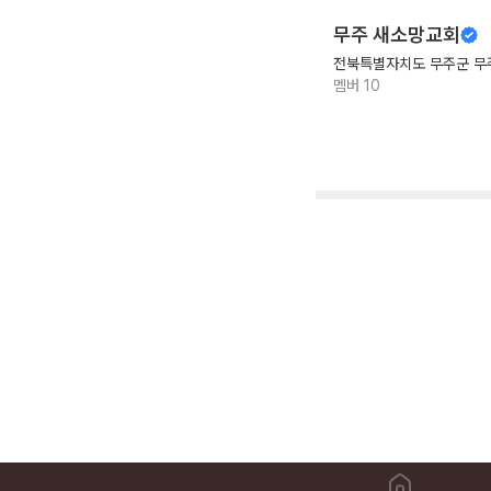
무주 새소망교회
전북특별자치도 무주군 무
멤버
10