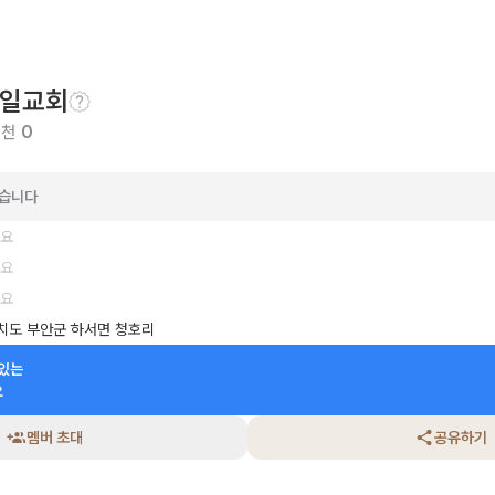
일교회
추천
0
았습니다
세요
세요
세요
치도 부안군 하서면 청호리
있는

요
멤버 초대
공유하기