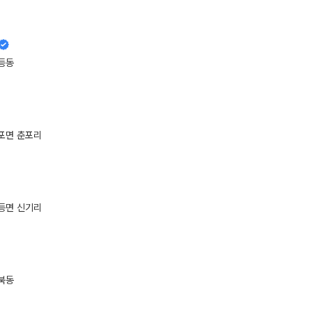
등동
포면 춘포리
등면 신기리
북동