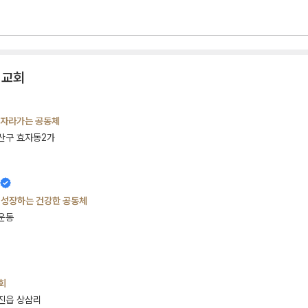
 교회
 함께 자라가는 공동체
산구 효자동2가
 성장하는 건강한 공동체
운동
회
진읍 상삼리