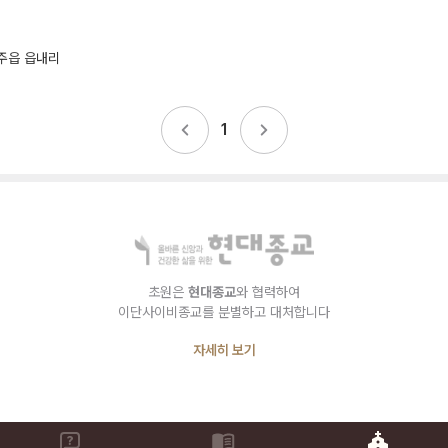
주읍 읍내리
1
초원은
현대종교
와 협력하여
이단사이비종교를 분별하고 대처합니다
자세히 보기