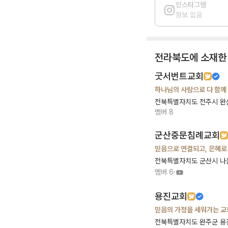
인스타그램
정보 없음
전라북도
에 소재한
굿서번트교회
하나님의 사람으로 다
전북특별자치도 전주시 완
멤버
8
군산중문침례교회
믿음으로 연결되고, 은혜로
전북특별자치도 군산시 나
·
멤버
6
용진교회
믿음의 가정을 세워가는 교
전북특별자치도 완주군 용