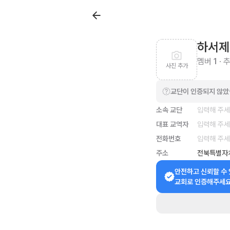
하서제
멤버
1
· 
사진 추가
교단이 인증되지 않
소속 교단
입력해 주
대표 교역자
입력해 주
전화번호
입력해 주
주소
전북특별자
안전하고 신뢰할 수 
교회로 인증해주세