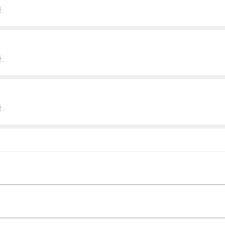
.
.
.