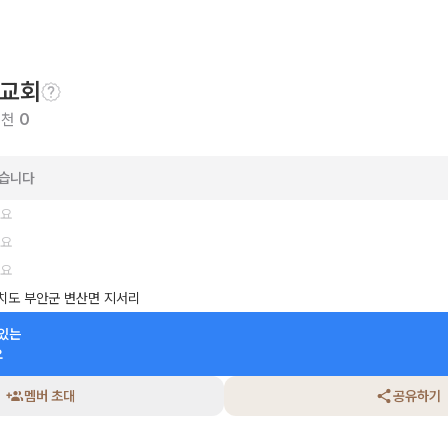
교회
추천
0
았습니다
세요
세요
세요
치도 부안군 변산면 지서리
있는

요
멤버 초대
공유하기