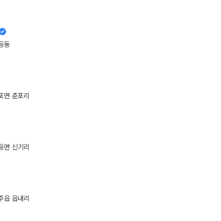
등동
포면 춘포리
등면 신기리
주읍 읍내리