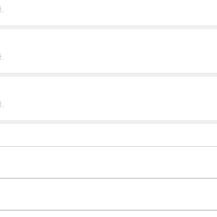
.
.
.