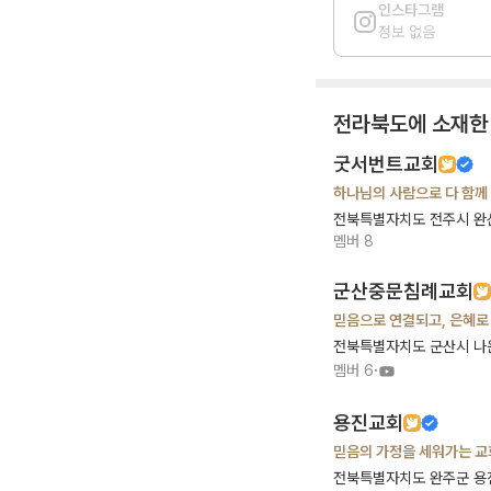
인스타그램
정보 없음
전라북도
에 소재한
굿서번트교회
하나님의 사람으로 다
전북특별자치도 전주시 완
멤버
8
군산중문침례교회
믿음으로 연결되고, 은혜로
전북특별자치도 군산시 나
·
멤버
6
용진교회
믿음의 가정을 세워가는 교
전북특별자치도 완주군 용