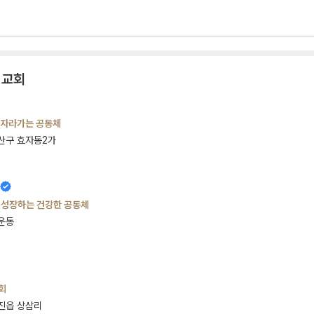
 교회
 함께 자라가는 공동체
산구 효자동2가
 성장하는 건강한 공동체
운동
회
진읍 상삼리