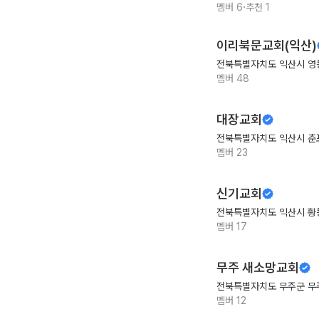
·
멤버
6
추천
1
이리북문교회(익산)
전북특별자치도 익산시 영
멤버
48
대장교회
전북특별자치도 익산시 춘
멤버
23
신기교회
전북특별자치도 익산시 황
멤버
17
무주 새소망교회
전북특별자치도 무주군 무
멤버
12