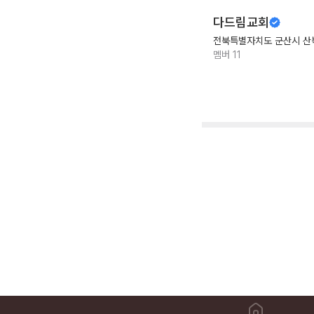
다드림교회
전북특별자치도 군산시 산
멤버
11