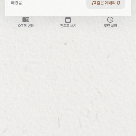
배경음
깊은 예배의 강
QT책 변경
진도표 보기
루틴 설정