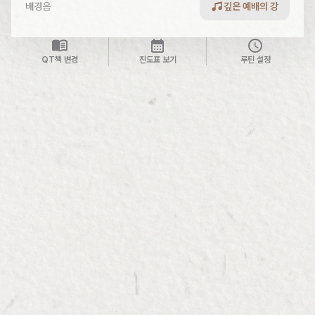
배경음
깊은 예배의 강
QT책 변경
진도표 보기
루틴 설정