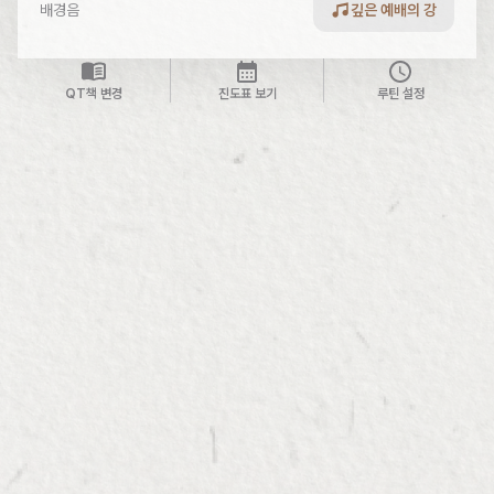
배경음
깊은 예배의 강
QT책 변경
진도표 보기
루틴 설정