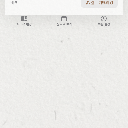
배경음
깊은 예배의 강
QT책 변경
진도표 보기
루틴 설정