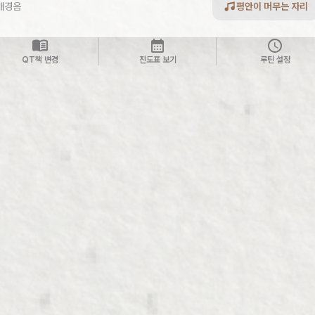
배경음
평안이 머무는 자리
QT책 변경
진도표 보기
루틴 설정