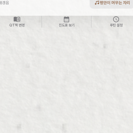
배경음
평안이 머무는 자리
QT책 변경
진도표 보기
루틴 설정