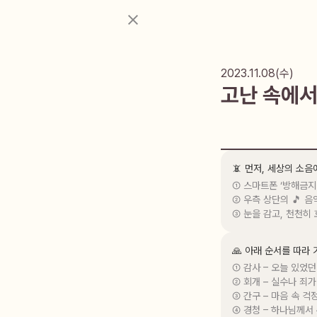
2023.11.08(수)
고난 속에서
📵 먼저, 세상의 소
① 스마트폰 ‘방해금지
② 우측 상단의 🎵 음
③ 눈을 감고, 천천히
🙏 아래 순서를 따라
① 감사 – 오늘 있었던
② 회개 – 실수나 죄가
③ 간구 – 마음 속 걱
④ 경청 – 하나님께서