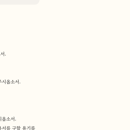
서.
주시옵소서.
시옵소서.
서를 구할 용기를 