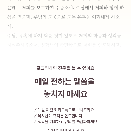
은혜로 저희를 보호하여 주옵소서. 주님께서 저희와 함께 하
심을 믿으며, 주님의 도움으로 모든 유혹을 이겨내게 하소
서.
주님, 유혹에 빠져 죄를 짓지 않도록 저희의 마음과 생각을 
지켜주시옵소서. 성령님의 충만함으로 저희를 인도하시고, 
주님의 길을 따라 바른 삶을 살아가게 하소서. 유혹을 이겨
내는 과정에서 주님의 지혜와 분별력을 주시고, 주님의 뜻을 
로그인하면 전문을 볼 수 있어요
분명히 알게 하옵소서.
매일 전하는 말씀을
또한, 저희의 가족과 친구들, 그리고 믿음의 공동체가 유혹
을 이겨내고 주님의 뜻 안에서 살아가기를 기도합니다. 서로
놓치지 마세요
를 격려하고 도우며, 주님의 사랑 안에서 유혹을 이겨내는 
힘을 주옵소서. 주님께서 저희 모두를 보호하시고, 주님의 
✓
매일 아침 카카오톡으로 보내드려요
✓
목사님이 큐티를 인도합니다
영광을 나타내는 삶을 살게 하소서.
✓
생각을 기록하고 큐티를 습관화하세요
예수 그리스도의 이름으로 기도드립니다. 아멘.