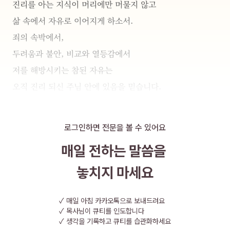
진리를 아는 지식이 머리에만 머물지 않고
삶 속에서 자유로 이어지게 하소서.
죄의 속박에서,
두려움과 불안, 비교와 열등감에서
저를 해방시키는 참된 자유는
오직 진리 되신 주님 안에 있음을 믿습니다.
주님, 
거짓된 나를 버리고
로그인하면 전문을 볼 수 있어요
진리 안에서 정직하고 담대하게 살아가게 하소서.
매일 전하는 말씀을
사람의 시선이 아니라 하나님의 시선 안에서
참된 자유를 누리며, 그 자유로 다른 이들도 섬기게 하소서.
놓치지 마세요
이 모든 말씀,
길이요 진리요 생명이신
✓
매일 아침 카카오톡으로 보내드려요
✓
목사님이 큐티를 인도합니다
예수 그리스도의 이름으로 기도드립니다.
✓
생각을 기록하고 큐티를 습관화하세요